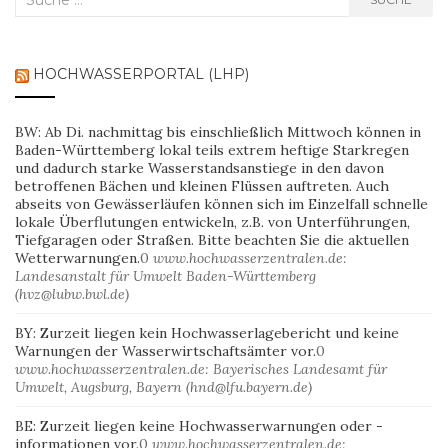
nach:
HOCHWASSERPORTAL (LHP)
BW: Ab Di. nachmittag bis einschließlich Mittwoch können in
Baden-Württemberg lokal teils extrem heftige Starkregen
und dadurch starke Wasserstandsanstiege in den davon
betroffenen Bächen und kleinen Flüssen auftreten. Auch
abseits von Gewässerläufen können sich im Einzelfall schnelle
lokale Überflutungen entwickeln, z.B. von Unterführungen,
Tiefgaragen oder Straßen. Bitte beachten Sie die aktuellen
Wetterwarnungen.
0
www.hochwasserzentralen.de:
Landesanstalt für Umwelt Baden-Württemberg
(hvz@lubw.bwl.de)
BY: Zurzeit liegen kein Hochwasserlagebericht und keine
Warnungen der Wasserwirtschaftsämter vor.
0
www.hochwasserzentralen.de: Bayerisches Landesamt für
Umwelt, Augsburg, Bayern (hnd@lfu.bayern.de)
BE: Zurzeit liegen keine Hochwasserwarnungen oder -
informationen vor.
0
www.hochwasserzentralen.de: