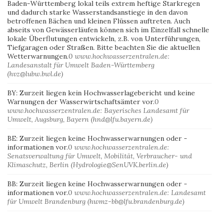
Baden-Württemberg lokal teils extrem heftige Starkregen
und dadurch starke Wasserstandsanstiege in den davon
betroffenen Bächen und kleinen Flüssen auftreten. Auch
abseits von Gewässerläufen können sich im Einzelfall schnelle
lokale Überflutungen entwickeln, z.B. von Unterführungen,
Tiefgaragen oder Straßen. Bitte beachten Sie die aktuellen
Wetterwarnungen.
0
www.hochwasserzentralen.de:
Landesanstalt für Umwelt Baden-Württemberg
(hvz@lubw.bwl.de)
BY: Zurzeit liegen kein Hochwasserlagebericht und keine
Warnungen der Wasserwirtschaftsämter vor.
0
www.hochwasserzentralen.de: Bayerisches Landesamt für
Umwelt, Augsburg, Bayern (hnd@lfu.bayern.de)
BE: Zurzeit liegen keine Hochwasserwarnungen oder -
informationen vor.
0
www.hochwasserzentralen.de:
Senatsverwaltung für Umwelt, Mobilität, Verbraucher- und
Klimaschutz, Berlin (Hydrologie@SenUVK.berlin.de)
BB: Zurzeit liegen keine Hochwasserwarnungen oder -
informationen vor.
0
www.hochwasserzentralen.de: Landesamt
für Umwelt Brandenburg (hwmz-bb@lfu.brandenburg.de)